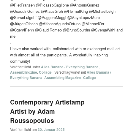
@PietFranzen @PicassoGaglione @AntonioGomez
@JoaquinGomez @KlausGroh @HelmutKing @MichaelLeigh
@SerseLuigetti @RuggeroMaggi @MayaLopezMuro
@JürgenOlbrich @AlfonsoAguadoOrtuno @MichaelOrr
@CgerylPenn @ClaudiRomeo @BrunoSourdin @SvenjaWahl and
me
.
I have also worked with, collaborated with or exchanged mail art
with almost all of the participants. A wonderfully inspiring
community!
Veröffentlicht unter
Alles Banane / Everything Banana
,
Assemblingzine
,
Collage
|
Verschlagwortet mit
Alles Banana /
Everything Banana
,
Assembling Magazine
,
Collage
Contemporary Artistamp
Artist by Adam
Roussopoulos
Veröffentlicht am
30. Januar 2025