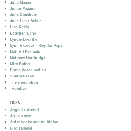
Julia Geiser
Julian Pacaud
Julie Cockburn
Julie Liger-Belair
Lisa Kokin
Lottchen Echo
Lyndie Dourthe
Lynn Skordal – Regular Paper
Mail Art Projects
Matthew Northridge
Mira Ruido
Prtzia tic tac mailart
Sherry Parker
The weird show
Toombes
LINKS
Angelika Arendt
Art is a way
Artist books and multiples
Birgit Dieker