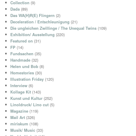
Collection
(9)
Dada
(89)
Das WA(H)R(E) Flingern
(2)
Deceleration / Entschleunigung
(21)
Die ungleichen Zwillinge / The Unequal Twins
(109)
Exhibition/ Ausstellung
(220)
Featured on
(31)
FP
(14)
Fundsachen
(35)
Handmade
(32)
Helen und Bob
(8)
Homestories
(30)
Illustration Friday
(120)
Interview
(6)
Kollage Kit
(143)
Kunst und Kultur
(252)
Linoldruck/ Lino cut
(5)
Magazine
(119)
Mail Art
(326)
miriskum
(108)
Musik/ Music
(33)