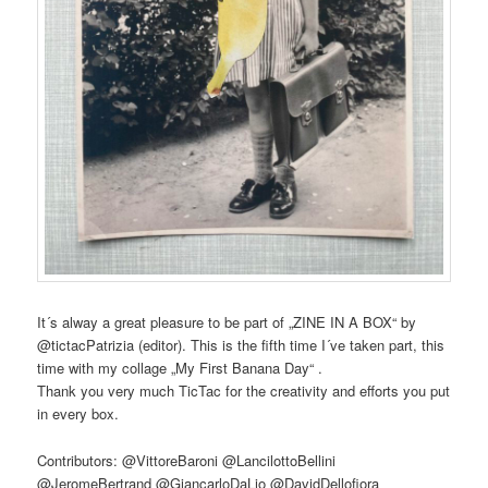
It´s alway a great pleasure to be part of „ZINE IN A BOX“ by
@tictacPatrizia (editor)
. This is the fifth time I´ve taken part, this
time with my collage „My First Banana Day“ .
Thank you very much TicTac for the creativity and efforts you put
in every box.
Contributors: @VittoreBaroni @LancilottoBellini
@JeromeBertrand @GiancarloDaLio @DavidDellofiora