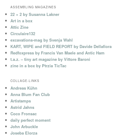
ASSEMBLING MAGAZINES
22 + 2 by Susanna Lakner
Art in a box
Attic Zine
Circulaire132
excavations-mag by Svenja Wahl
KART, WIPE and FIELD REPORT by Davide Dellafiora
Redfoxpress by Francis Van Maele and Antic Ham
t.a.z. – tiny art magazine by Vittore Baroni
zine in a box by Ptrzia TicTac
COLLAGE-LINKS
Andreas Kühn
Anna Blum Fan Club
Artistamps
Astrid Jahns
Coco Fronsac
daily perfect moment
John Arbuckle
Joseba Elorza