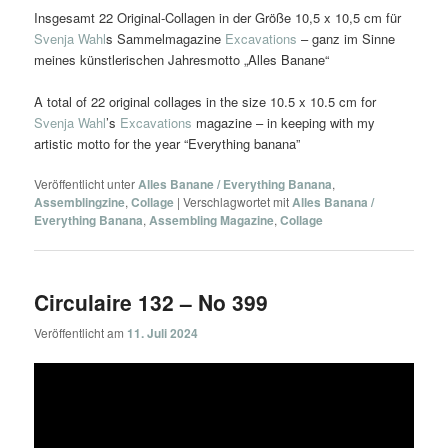
Insgesamt 22 Original-Collagen in der Größe 10,5 x 10,5 cm für
Svenja Wahl
s Sammelmagazine
Excavations
– ganz im Sinne
meines künstlerischen Jahresmotto „Alles Banane“
A total of 22 original collages in the size 10.5 x 10.5 cm for
Svenja Wahl
’s
Excavations
magazine – in keeping with my
artistic motto for the year “Everything banana”
Veröffentlicht unter
Alles Banane / Everything Banana
,
Assemblingzine
,
Collage
|
Verschlagwortet mit
Alles Banana /
Everything Banana
,
Assembling Magazine
,
Collage
Circulaire 132 – No 399
Veröffentlicht am
11. Juli 2024