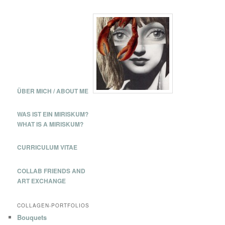
c
h
e
n
ÜBER MICH / ABOUT ME
WAS IST EIN MIRISKUM?
WHAT IS A MIRISKUM?
CURRICULUM VITAE
COLLAB FRIENDS AND
ART EXCHANGE
COLLAGEN-PORTFOLIOS
Bouquets