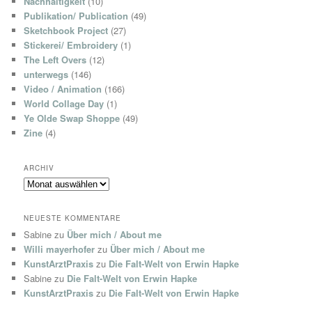
Nachhaltigkeit
(10)
Publikation/ Publication
(49)
Sketchbook Project
(27)
Stickerei/ Embroidery
(1)
The Left Overs
(12)
unterwegs
(146)
Video / Animation
(166)
World Collage Day
(1)
Ye Olde Swap Shoppe
(49)
Zine
(4)
ARCHIV
Archiv
NEUESTE KOMMENTARE
Sabine
zu
Über mich / About me
Willi mayerhofer
zu
Über mich / About me
KunstArztPraxis
zu
Die Falt-Welt von Erwin Hapke
Sabine
zu
Die Falt-Welt von Erwin Hapke
KunstArztPraxis
zu
Die Falt-Welt von Erwin Hapke