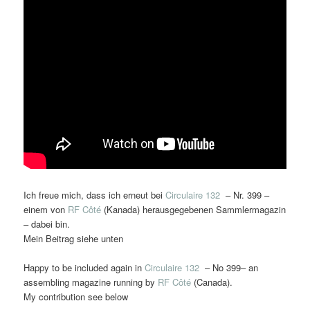
Ich freue mich, dass ich erneut bei
Circulaire 132
– Nr. 399 –
einem von
RF Côté
(Kanada) herausgegebenen Sammlermagazin
– dabei bin.
Mein Beitrag siehe unten
Happy to be included again in
Circulaire 132
– No 399– an
assembling magazine running by
RF Côté
(Canada).
My contribution see below