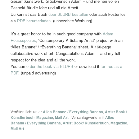
Gesamtkunstwerk. Glückwunsch Adam – und meinen vollen
Respekt für die Idee und all die Arbeit.
Du kannst das Buch
über BLURB bestellen
oder auch kostenlos
als
PDF herunterladen
. (unbezahlte Werbung)
It’s a great honor to be in such good company with
Adam
Roussopoulos
‚ “Contemporary Artistamp Artist” project with an
“Alles Banane” / “Everything Banana” sheet. A 160-page
collaborative work of art. Congratulations Adam – and my full
respect for the idea and all the work.
You can
order the book via BLURB
or download it
for free as a
PDF
. (unpaid advertising)
Veröffentlicht unter
Alles Banane / Everything Banana
,
Artist Book /
Künstlerbuch
,
Magazine
,
Mail Art
|
Verschlagwortet mit
Alles
Banana / Everything Banana
,
Artist Book/ Künstlerbuch
,
Magazine
,
Mail Art