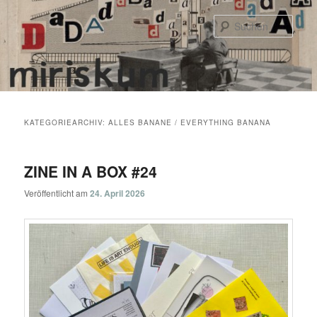
Zum
Zum
primären
sekundären
Such
Inhalt
Inhalt
springen
springen
Hauptmenü
KATEGORIEARCHIV:
ALLES BANANE / EVERYTHING BANANA
ZINE IN A BOX #24
Veröffentlicht am
24. April 2026