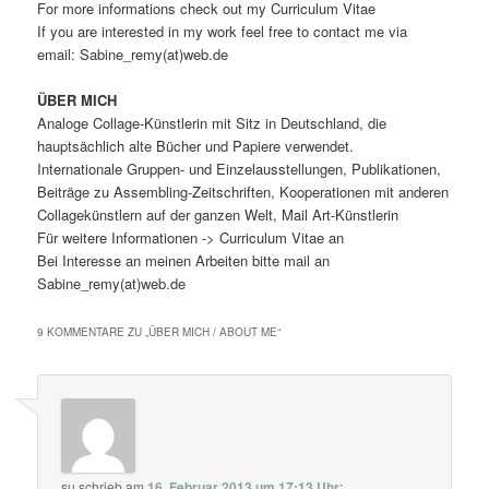
For more informations check out my Curriculum Vitae
If you are interested in my work feel free to contact me via
email: Sabine_remy(at)web.de
ÜBER MICH
Analoge Collage-Künstlerin mit Sitz in Deutschland, die
hauptsächlich alte Bücher und Papiere verwendet.
Internationale Gruppen- und Einzelausstellungen, Publikationen,
Beiträge zu Assembling-Zeitschriften, Kooperationen mit anderen
Collagekünstlern auf der ganzen Welt, Mail Art-Künstlerin
Für weitere Informationen -> Curriculum Vitae an
Bei Interesse an meinen Arbeiten bitte mail an
Sabine_remy(at)web.de
9 KOMMENTARE ZU „
ÜBER MICH / ABOUT ME
“
su
schrieb
am
16. Februar 2013 um 17:13 Uhr
: