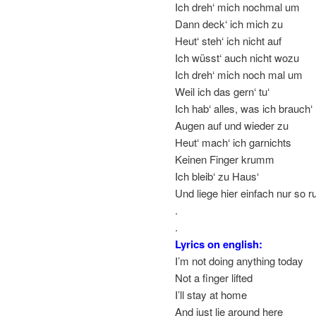
Ich dreh‘ mich nochmal um
Dann deck‘ ich mich zu
Heut‘ steh‘ ich nicht auf
Ich wüsst‘ auch nicht wozu
Ich dreh‘ mich noch mal um
Weil ich das gern‘ tu‘
Ich hab‘ alles, was ich brauch‘
Augen auf und wieder zu
Heut‘ mach‘ ich garnichts
Keinen Finger krumm
Ich bleib‘ zu Haus‘
Und liege hier einfach nur so 
.
.
Lyrics on english:
I’m not doing anything today
Not a finger lifted
I’ll stay at home
And just lie around here