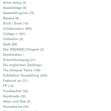
Artist stamp
(5)
Assemblage
(6)
Assemblingzine
(75)
Banane
(8)
Buch / Book
(19)
Collaboration
(662)
Collage
(1.991)
Collection
(9)
Dada
(89)
Das WA(H)R(E) Flingern
(2)
Deceleration /
Entschleunigung
(21)
Die ungleichen Zwillinge /
The Unequal Twins
(109)
Exhibition/ Ausstellung
(220)
Featured on
(31)
FP
(14)
Fundsachen
(35)
Handmade
(32)
Helen und Bob
(8)
Homestories
(30)