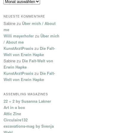
Archiv
NEUESTE KOMMENTARE
Sabine
zu
Über mich / About
me
Willi mayerhofer
zu
Über mich
/ About me
KunstArztPraxis
zu
Die Falt-
Welt von Erwin Hapke
Sabine
zu
Die Falt-Welt von
Erwin Hapke
KunstArztPraxis
zu
Die Falt-
Welt von Erwin Hapke
ASSEMBLING MAGAZINES
22 + 2 by Susanna Lakner
Art in a box
Attic Zine
Circulaire132
excavations-mag by Svenja
Wahl