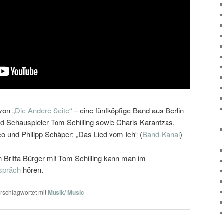
von „
Die Andere Seite
“ – eine fünfköpfige Band aus Berlin
d Schauspieler Tom Schilling sowie Charis Karantzas,
o und Philipp Schäper: „Das Lied vom Ich“ (
Band-Kanal
)
n Britta Bürger mit Tom Schilling kann man im
spräch
hören.
rschlagwortet mit
Musik/ Music