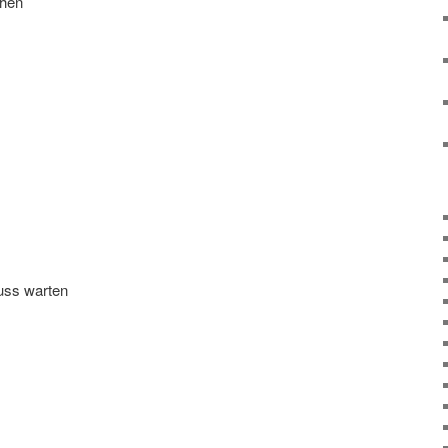
ehen
uss warten