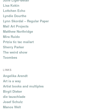
Julie Liger-Belair
Lisa Kokin
Lottchen Echo
Lyndie Dourthe
Lynn Skordal – Regular Paper
Mail Art Projects
Matthew Northridge
Mira Ruido
Prtzia tic tac mailart
Sherry Parker
The weird show
Toombes
LINKS
Angelika Arendt
Art is a way
Artist books and multiples
Birgit Dieker
die tauschlade
Josef Schulz
Manos Welt