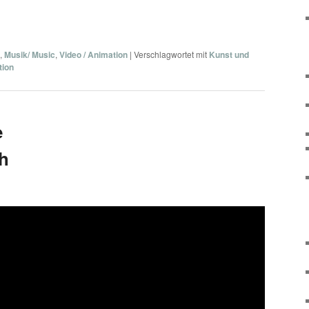
,
Musik/ Music
,
Video / Animation
|
Verschlagwortet mit
Kunst und
tion
e
h