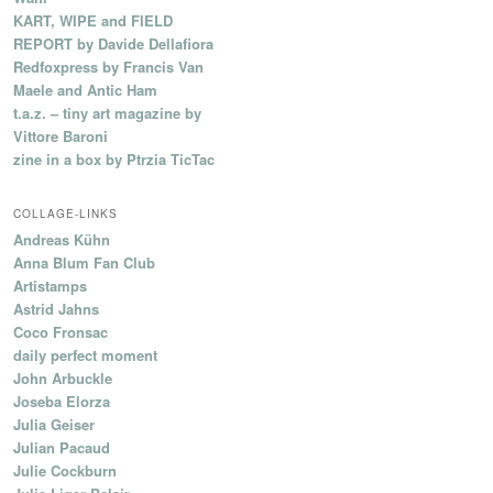
KART, WIPE and FIELD
REPORT by Davide Dellafiora
Redfoxpress by Francis Van
Maele and Antic Ham
t.a.z. – tiny art magazine by
Vittore Baroni
zine in a box by Ptrzia TicTac
COLLAGE-LINKS
Andreas Kühn
Anna Blum Fan Club
Artistamps
Astrid Jahns
Coco Fronsac
daily perfect moment
John Arbuckle
Joseba Elorza
Julia Geiser
Julian Pacaud
Julie Cockburn