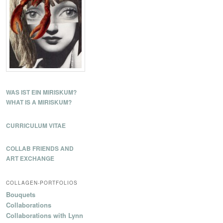
n
WAS IST EIN MIRISKUM?
WHAT IS A MIRISKUM?
CURRICULUM VITAE
COLLAB FRIENDS AND
ART EXCHANGE
COLLAGEN-PORTFOLIOS
Bouquets
Collaborations
Collaborations with Lynn