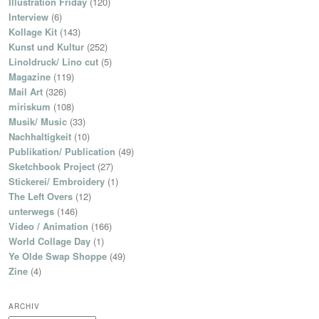
Illustration Friday
(120)
Interview
(6)
Kollage Kit
(143)
Kunst und Kultur
(252)
Linoldruck/ Lino cut
(5)
Magazine
(119)
Mail Art
(326)
miriskum
(108)
Musik/ Music
(33)
Nachhaltigkeit
(10)
Publikation/ Publication
(49)
Sketchbook Project
(27)
Stickerei/ Embroidery
(1)
The Left Overs
(12)
unterwegs
(146)
Video / Animation
(166)
World Collage Day
(1)
Ye Olde Swap Shoppe
(49)
Zine
(4)
ARCHIV