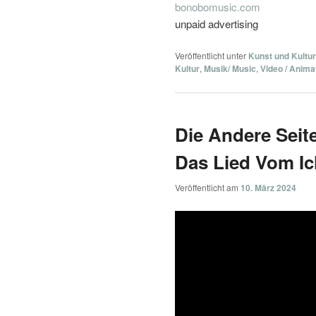
bonobomusic.com
unpaid advertising
Veröffentlicht unter
Kunst und Kultur
Kultur
,
Musik/ Music
,
Video / Anima
Die Andere Seit
Das Lied Vom Ic
Veröffentlicht am
10. März 2024