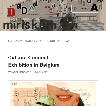
Zum
Zum
primären
sekundären
Such
Inhalt
Inhalt
springen
springen
Hauptmenü
SCHLAGWORTARCHIV:
WORLD COLLAGE DAY
Cut and Connect
Exhibition in Belgium
Veröffentlicht am
15. April 2025