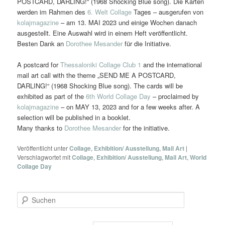
POSTCARD, DARLING!“ (1968 Shocking Blue song). Die Karten
werden im Rahmen des
6. Welt Collage
Tages – ausgerufen von
kolajmagazine
– am 13. MAI 2023 und einige Wochen danach
ausgestellt. Eine Auswahl wird in einem Heft veröffentlicht.
Besten Dank an
Dorothee Mesander
für die Initiative.
A postcard for
Thessaloniki Collage Club 1
and the international
mail art call with the theme „SEND ME A POSTCARD,
DARLING!“ (1968 Shocking Blue song). The cards will be
exhibited as part of the
6th World Collage Day
– proclaimed by
kolajmagazine
– on MAY 13, 2023 and for a few weeks after. A
selection will be published in a booklet.
Many thanks to
Dorothee Mesander
for the initiative.
Veröffentlicht unter
Collage
,
Exhibition/ Ausstellung
,
Mail Art
|
Verschlagwortet mit
Collage
,
Exhibition/ Ausstellung
,
Mail Art
,
World
Collage Day
S
u
c