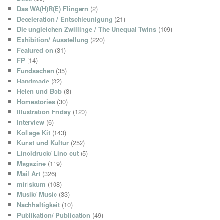
Das WA(H)R(E) Flingern
(2)
Deceleration / Entschleunigung
(21)
Die ungleichen Zwillinge / The Unequal Twins
(109)
Exhibition/ Ausstellung
(220)
Featured on
(31)
FP
(14)
Fundsachen
(35)
Handmade
(32)
Helen und Bob
(8)
Homestories
(30)
Illustration Friday
(120)
Interview
(6)
Kollage Kit
(143)
Kunst und Kultur
(252)
Linoldruck/ Lino cut
(5)
Magazine
(119)
Mail Art
(326)
miriskum
(108)
Musik/ Music
(33)
Nachhaltigkeit
(10)
Publikation/ Publication
(49)