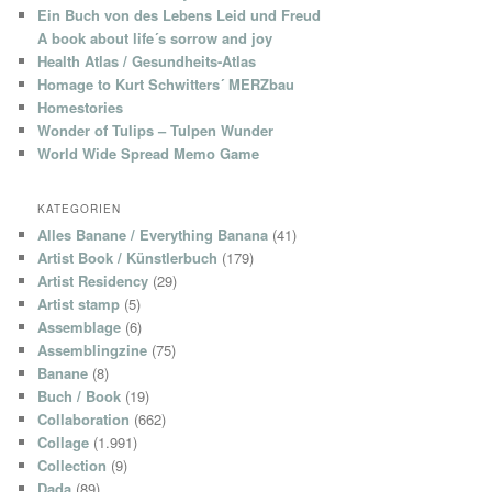
Ein Buch von des Lebens Leid und Freud
A book about life´s sorrow and joy
Health Atlas / Gesundheits-Atlas
Homage to Kurt Schwitters´ MERZbau
Homestories
Wonder of Tulips – Tulpen Wunder
World Wide Spread Memo Game
KATEGORIEN
Alles Banane / Everything Banana
(41)
Artist Book / Künstlerbuch
(179)
Artist Residency
(29)
Artist stamp
(5)
Assemblage
(6)
Assemblingzine
(75)
Banane
(8)
Buch / Book
(19)
Collaboration
(662)
Collage
(1.991)
Collection
(9)
Dada
(89)