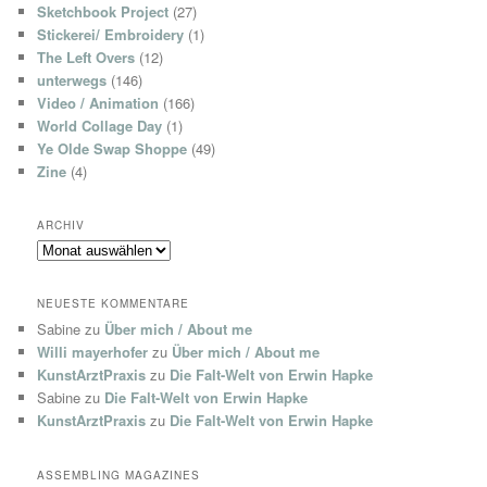
Sketchbook Project
(27)
Stickerei/ Embroidery
(1)
The Left Overs
(12)
unterwegs
(146)
Video / Animation
(166)
World Collage Day
(1)
Ye Olde Swap Shoppe
(49)
Zine
(4)
ARCHIV
Archiv
NEUESTE KOMMENTARE
Sabine
zu
Über mich / About me
Willi mayerhofer
zu
Über mich / About me
KunstArztPraxis
zu
Die Falt-Welt von Erwin Hapke
Sabine
zu
Die Falt-Welt von Erwin Hapke
KunstArztPraxis
zu
Die Falt-Welt von Erwin Hapke
ASSEMBLING MAGAZINES