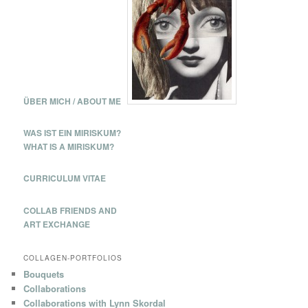
h
e
n
ÜBER MICH / ABOUT ME
WAS IST EIN MIRISKUM?
WHAT IS A MIRISKUM?
CURRICULUM VITAE
COLLAB FRIENDS AND
ART EXCHANGE
COLLAGEN-PORTFOLIOS
Bouquets
Collaborations
Collaborations with Lynn Skordal