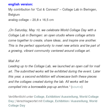
english version:
My contribution for “Cut & Connect” – Collage Lab in Beringen,
Belgium
analog collage – 20,8 x 16,5 cm
„On Saturday, May 10, we celebrate World Collage Day with a
Collage Lab in Beringen: an open studio where collage artists
come together to create, share ideas, and inspire one another.
This is the perfect opportunity to meet new artists and be part of
a growing, vibrant community centered around collage art.
Mail Art
Leading up to the Collage Lab, we launched an open call for mail
art. The submitted works will be exhibited during the event. Later
this year, a second exhibition will showcase both these pieces
and the collages created during the lab. All works will be
compiled into a borrowable pop-up archive.“
(
source
)
Veröffentlicht unter
Collage
,
Exhibition/ Ausstellung
,
World Collage
Day
|
Verschlagwortet mit
Collage
,
Exhibition / Ausstellung
,
World
Collage Day