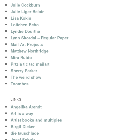
Julie Cockburn
Julie Liger-Belair
Lisa Kokin
Lottchen Echo
Lyndie Dourthe
Lynn Skordal – Regular Paper
Mail Art Projects
Matthew Northridge
Mira Ruido
Prtzia tic tac mailart
Sherry Parker
The weird show
Toombes
LINKS
Angelika Arendt
Art is a way
Artist books and multiples
Birgit Dieker
die tauschlade
Josef Schulz