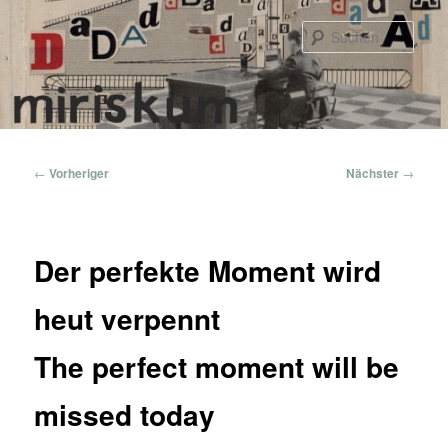
Zum
primären
Such
Inhalt
springen
Hauptmenü
Beitragsnavigation
←
Vorheriger
Nächster
→
Der perfekte Moment wird
heut verpennt
The perfect moment will be
missed today