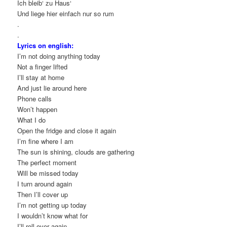
Ich bleib‘ zu Haus‘
Und liege hier einfach nur so rum
.
.
Lyrics on english:
I’m not doing anything today
Not a finger lifted
I’ll stay at home
And just lie around here
Phone calls
Won’t happen
What I do
Open the fridge and close it again
I’m fine where I am
The sun is shining, clouds are gathering
The perfect moment
Will be missed today
I turn around again
Then I’ll cover up
I’m not getting up today
I wouldn’t know what for
I’ll roll over again