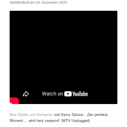
Veröffentlicht am
20. Dezember 2023
Max Raabe und Orchester
und Samy Deluxe : „Der perfekte
Moment … wird heut verpennt“ (MTV Unplugged)