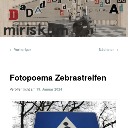
Zum
primären
Such
Inhalt
springen
Hauptmenü
Beitragsnavigation
←
Vorheriger
Nächster
→
Fotopoema Zebrastreifen
Veröffentlicht am
19. Januar 2024