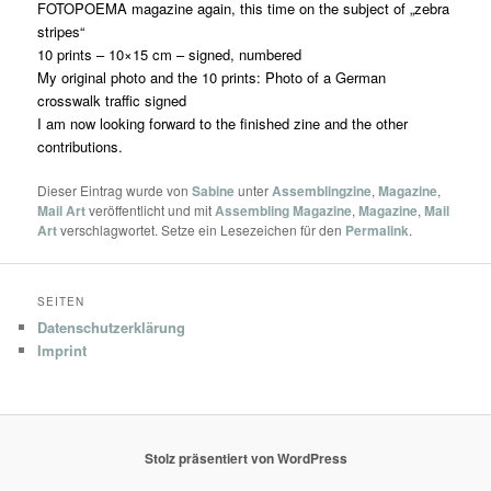
FOTOPOEMA magazine again, this time on the subject of „zebra
stripes“
10 prints – 10×15 cm – signed, numbered
My original photo and the 10 prints: Photo of a German
crosswalk traffic signed
I am now looking forward to the finished zine and the other
contributions.
Dieser Eintrag wurde von
Sabine
unter
Assemblingzine
,
Magazine
,
Mail Art
veröffentlicht und mit
Assembling Magazine
,
Magazine
,
Mail
Art
verschlagwortet. Setze ein Lesezeichen für den
Permalink
.
SEITEN
Datenschutzerklärung
Imprint
Stolz präsentiert von WordPress