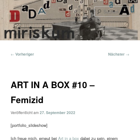
Zum
primären
Such
Inhalt
springen
Hauptmenü
Beitragsnavigation
←
Vorheriger
Nächster
→
ART IN A BOX #10 –
Femizid
Veröffentlicht am
27. September 2022
[portfolio_slideshow]
Ich freue mich, erneut bei
Art in a box
dabei zu sein, einem