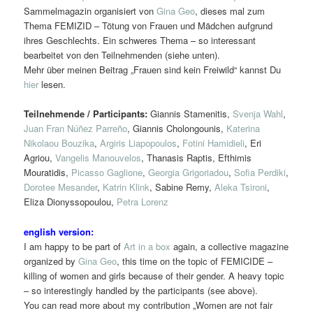
Sammelmagazin organisiert von
Gina Geo
, dieses mal zum
Thema FEMIZID – Tötung von Frauen und Mädchen aufgrund
ihres Geschlechts. Ein schweres Thema – so interessant
bearbeitet von den Teilnehmenden (siehe unten).
Mehr über meinen Beitrag „Frauen sind kein Freiwild“ kannst Du
hier
lesen.
Teilnehmende / Participants:
Giannis Stamenitis,
Svenja Wahl
,
Juan Fran Núñez Parreño
, Giannis Cholongounis,
Katerina
Nikolaou Bouzika
,
Argiris Liapopoulos
,
Fotini Hamidieli
, Eri
Agriou,
Vangelis Manouvelos
, Thanasis Raptis, Efthimis
Mouratidis,
Picasso Gaglione
,
Georgia Grigoriadou
,
Sofia Perdiki
,
Dorotee Mesander
,
Katrin Klink
, Sabine Remy,
Aleka Tsironi
,
Eliza Dionyssopoulou,
Petra Lorenz
english version:
I am happy to be part of
Art in a box
again, a collective magazine
organized by
Gina Geo
, this time on the topic of FEMICIDE –
killing of women and girls because of their gender. A heavy topic
– so interestingly handled by the participants (see above).
You can read more about my contribution „Women are not fair