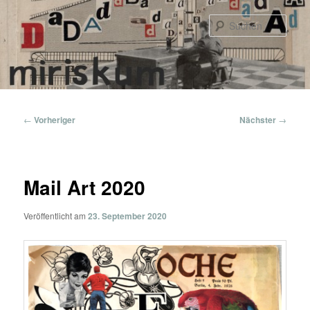
Zum
primären
Such
Inhalt
springen
Hauptmenü
Beitragsnavigation
←
Vorheriger
Nächster
→
Mail Art 2020
Veröffentlicht am
23. September 2020