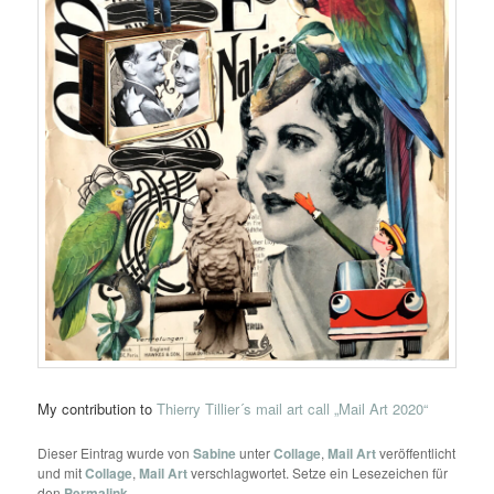
My contribution to
Thierry Tillier´s mail art call „Mail Art 2020“
Dieser Eintrag wurde von
Sabine
unter
Collage
,
Mail Art
veröffentlicht
und mit
Collage
,
Mail Art
verschlagwortet. Setze ein Lesezeichen für
den
Permalink
.