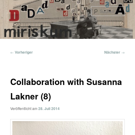
Zum
primären
Such
Inhalt
springen
Hauptmenü
Beitragsnavigation
←
Vorheriger
Nächster
→
Collaboration with Susanna
Lakner (8)
Veröffentlicht am
28. Juli 2014