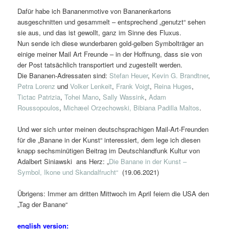
Dafür habe ich Bananenmotive von Bananenkartons
ausgeschnitten und gesammelt – entsprechend „genutzt“ sehen
sie aus, und das ist gewollt, ganz im Sinne des Fluxus.
Nun sende ich diese wunderbaren gold-gelben Symbolträger an
einige meiner Mail Art Freunde – in der Hoffnung, dass sie von
der Post tatsächlich transportiert und zugestellt werden.
Die Bananen-Adressaten sind:
Stefan Heuer
,
Kevin G. Brandtner
,
Petra Lorenz
und
Volker Lenkeit
,
Frank Voigt
,
Reina Huges
,
Tictac Patrizia
,
Tohei Mano
,
Sally Wassink
,
Adam
Roussopoulos
,
Michæel Orzechowski,
Bibiana Padilla Maltos
.
Und wer sich unter meinen deutschsprachigen Mail-Art-Freunden
für die „Banane in der Kunst“ interessiert, dem lege ich diesen
knapp sechsminütigen Beitrag im Deutschlandfunk Kultur von
Adalbert Siniawski ans Herz: „
Die Banane in der Kunst –
Symbol, Ikone und Skandalfrucht“
(19.06.2021)
Übrigens: Immer am dritten Mittwoch im April feiern die USA den
„Tag der Banane“
english version: