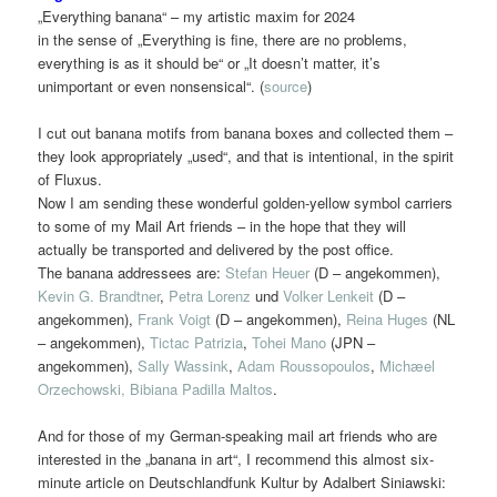
„Everything banana“ – my artistic maxim for 2024
in the sense of „Everything is fine, there are no problems,
everything is as it should be“ or „It doesn’t matter, it’s
unimportant or even nonsensical“. (
source
)
I cut out banana motifs from banana boxes and collected them –
they look appropriately „used“, and that is intentional, in the spirit
of Fluxus.
Now I am sending these wonderful golden-yellow symbol carriers
to some of my Mail Art friends – in the hope that they will
actually be transported and delivered by the post office.
The banana addressees are:
Stefan Heuer
(D – angekommen),
Kevin G. Brandtner
,
Petra Lorenz
und
Volker Lenkeit
(D –
angekommen),
Frank Voigt
(D – angekommen),
Reina Huges
(NL
– angekommen),
Tictac Patrizia
,
Tohei Mano
(JPN –
angekommen),
Sally Wassink
,
Adam Roussopoulos
,
Michæel
Orzechowski,
Bibiana Padilla Maltos
.
And for those of my German-speaking mail art friends who are
interested in the „banana in art“, I recommend this almost six-
minute article on Deutschlandfunk Kultur by Adalbert Siniawski: