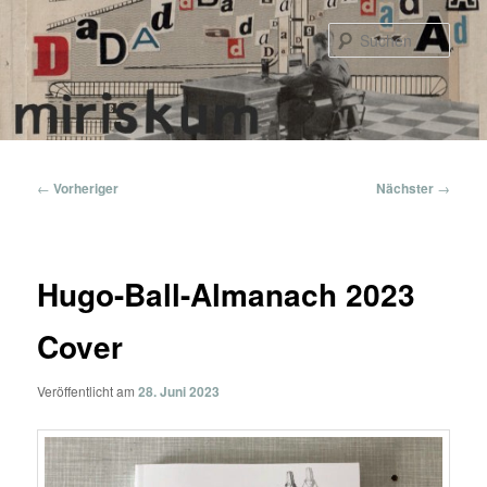
Zum
primären
Such
Inhalt
springen
Hauptmenü
Beitragsnavigation
←
Vorheriger
Nächster
→
Hugo-Ball-Almanach 2023
Cover
Veröffentlicht am
28. Juni 2023