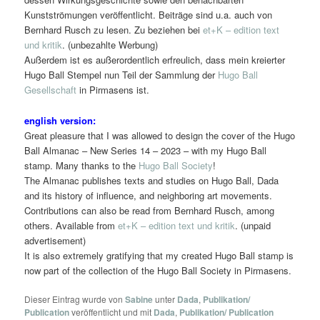
Kunstströmungen veröffentlicht. Beiträge sind u.a. auch von
Bernhard Rusch zu lesen. Zu beziehen bei
et+K – edition text
und kritik
. (unbezahlte Werbung)
Außerdem ist es außerordentlich erfreulich, dass mein kreierter
Hugo Ball Stempel nun Teil der Sammlung der
Hugo Ball
Gesellschaft
in Pirmasens ist.
english version:
Great pleasure that I was allowed to design the cover of the Hugo
Ball Almanac – New Series 14 – 2023 – with my Hugo Ball
stamp. Many thanks to the
Hugo Ball Society
!
The Almanac publishes texts and studies on Hugo Ball, Dada
and its history of influence, and neighboring art movements.
Contributions can also be read from Bernhard Rusch, among
others. Available from
et+K – edition text und kritik
. (unpaid
advertisement)
It is also extremely gratifying that my created Hugo Ball stamp is
now part of the collection of the Hugo Ball Society in Pirmasens.
Dieser Eintrag wurde von
Sabine
unter
Dada
,
Publikation/
Publication
veröffentlicht und mit
Dada
,
Publikation/ Publication