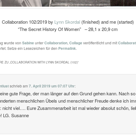
Collaboration 102/2019 by
Lynn Skordal
(finished) and me (started)
“The Secret History Of Women” – 28,1 x 20,9 cm
rag wurde von
Sabine
unter
Collaboration
,
Collage
veröffentlicht und mit
Collaborat
tet. Setze ein Lesezeichen für den
Permalink
.
E ZU „
COLLABORATION WITH LYNN SKORDAL (102)
“
htlust
schrieb
am
7. April 2019 um 07:07 Uhr
:
 eine gute Frage, der man länger auf den Grund gehen kann. Nach so 
nderten menschlichen Übels und menschlicher Freude denke ich i
: nicht viel…. Eure Zusammenarbeit ist mal wieder absolut schön, lie
e! LG. Susanne