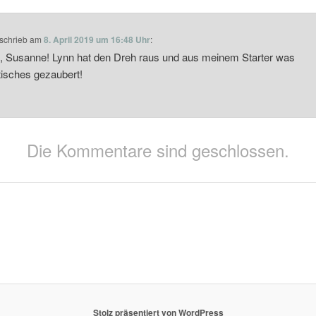
schrieb
am
8. April 2019 um 16:48 Uhr
:
 Susanne! Lynn hat den Dreh raus und aus meinem Starter was
tisches gezaubert!
Die Kommentare sind geschlossen.
Stolz präsentiert von WordPress