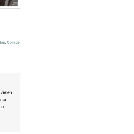
ion
,
Collage
vielen
mmer
be