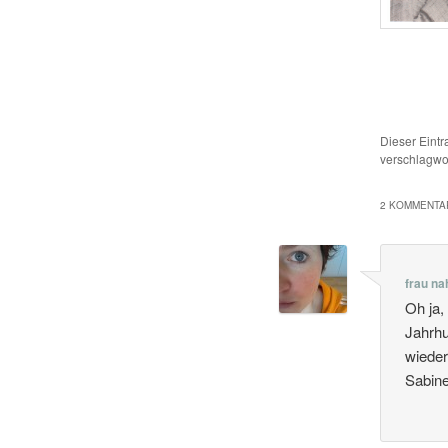
Dieser Eint
verschlagwor
2 KOMMENTAR
frau na
Oh ja,
Jahrhu
wieder
Sabin