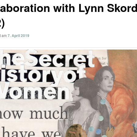
laboration with Lynn Skord
)
ht am
7. April 2019