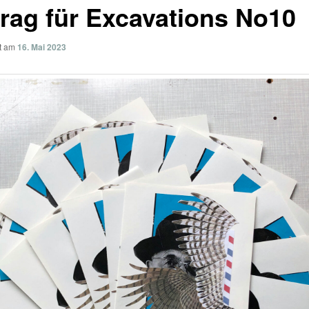
trag für Excavations No10
ht am
16. Mai 2023