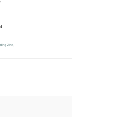
e
4.
ling Zine
,