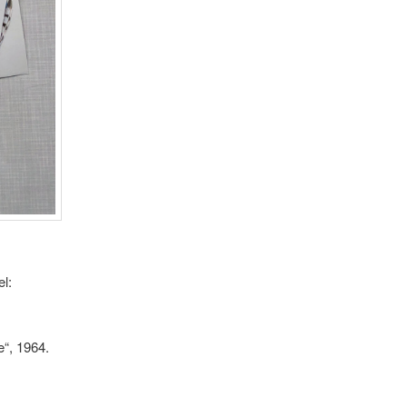
l:
“, 1964.