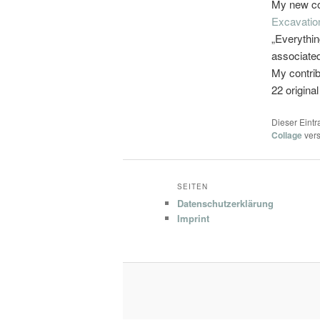
My new con
Excavatio
„Everything
associated 
My contrib
22 origina
Dieser Eint
Collage
vers
SEITEN
Datenschutzerklärung
Imprint