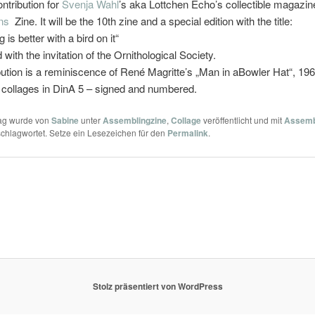
tribution for
Svenja Wahl
’s aka Lottchen Echo’s collectible magazin
ns
Zine. It will be the 10th zine and a special edition with the title:
 is better with a bird on it“
with the invitation of the Ornithological Society.
ution is a reminiscence of René Magritte’s „Man in aBowler Hat“, 196
l collages in DinA 5 – signed and numbered.
rag wurde von
Sabine
unter
Assemblingzine
,
Collage
veröffentlicht und mit
Assemb
chlagwortet. Setze ein Lesezeichen für den
Permalink
.
Stolz präsentiert von WordPress