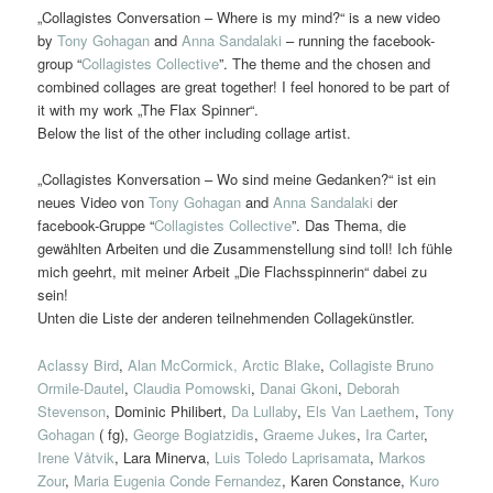
„Collagistes Conversation – Where is my mind?“ is a new video
by
Tony Gohagan
and
Anna Sandalaki
– running the facebook-
group “
Collagistes Collective
”. The theme and the chosen and
combined collages are great together! I feel honored to be part of
it with my work „The Flax Spinner“.
Below the list of the other including collage artist.
„Collagistes Konversation – Wo sind meine Gedanken?“ ist ein
neues Video von
Tony Gohagan
and
Anna Sandalaki
der
facebook-Gruppe “
Collagistes Collective
”. Das Thema, die
gewählten Arbeiten und die Zusammenstellung sind toll! Ich fühle
mich geehrt, mit meiner Arbeit „Die Flachsspinnerin“ dabei zu
sein!
Unten die Liste der anderen teilnehmenden Collagekünstler.
Aclassy Bird
,
Alan McCormick,
Arctic Blake
,
Collagiste Bruno
Ormile-Dautel
,
Claudia Pomowski
,
Danai Gkoni
,
Deborah
Stevenson
, Dominic Philibert,
Da Lullaby
,
Els Van Laethem
,
Tony
Gohagan
( fg),
George Bogiatzidis
,
Graeme Jukes
,
Ira Carter
,
Irene Våtvik
, Lara Minerva,
Luis Toledo Laprisamata
,
Markos
Zour
,
Maria Eugenia Conde Fernandez
, Karen Constance,
Kuro