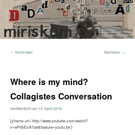
Zum
primären
Such
Inhalt
springen
Hauptmenü
Beitragsnavigation
←
Vorheriger
Nächster
→
Where is my mind?
Collagistes Conversation
Veröffentlicht am
14. April 2016
[yframe url=’http://www.youtube.com/watch?
v=ePtIbExA7q4&feature=youtu.be‘]