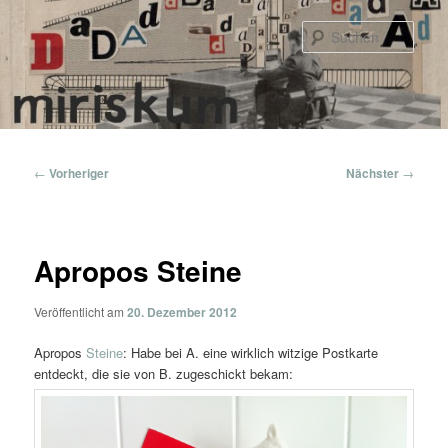
Zum
primären
Such
Inhalt
springen
Hauptmenü
Beitragsnavigation
←
Vorheriger
Nächster
→
Apropos Steine
Veröffentlicht am
20. Dezember 2012
Apropos
Steine
: Habe bei A. eine wirklich witzige Postkarte
entdeckt, die sie von B. zugeschickt bekam: