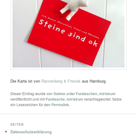
Die Karte ist von
Rannenberg & Friends
aus Hamburg.
Dieser Eintrag wurde von
Sabine
unter
Fundsachen
,
miriskum
veröffentlicht und mit
Fundsache
,
miriskum
verschlagwortet. Setze
ein Lesezeichen für den
Permalink
.
SEITEN
Datenschutzerklärung