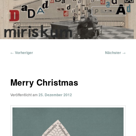
Zum
primären
Such
Inhalt
springen
Hauptmenü
Beitragsnavigation
←
Vorheriger
Nächster
→
Merry Christmas
Veröffentlicht am
25. Dezember 2012