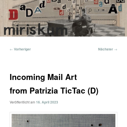
Zum
primären
Such
Inhalt
springen
Hauptmenü
Beitragsnavigation
←
Vorheriger
Nächster
→
Incoming Mail Art
from Patrizia TicTac (D)
Veröffentlicht am
16. April 2023