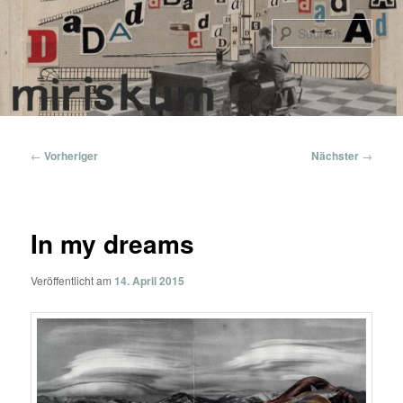
Zum
primären
Such
Inhalt
springen
Hauptmenü
Beitragsnavigation
←
Vorheriger
Nächster
→
In my dreams
Veröffentlicht am
14. April 2015